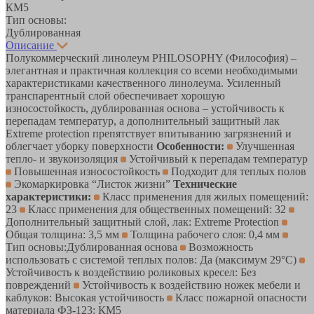
КМ5
Тип основы:
Дублированная
Описание
Полукоммерческий линолеум PHILOSOPHY (Философия) –
элегантная и практичная коллекция со всеми необходимыми
характеристиками качественного линолеума. Усиленный
транспарентный слой обеспечивает хорошую
износостойкость, дублированная основа – устойчивость к
перепадам температур, а дополнительный защитный лак
Extreme protection препятствует впитыванию загрязнений и
облегчает уборку поверхности
Особенности:
Улучшенная
тепло- и звукоизоляция
Устойчивый к перепадам температур
Повышенная износостойкость
Подходит для теплых полов
Экомаркировка “Листок жизни”
Технические
характеристики:
Класс применения для жилых помещений:
23
Класс применения для общественных помещений: 32
Дополнительный защитный слой, лак: Extreme Protection
Общая толщина: 3,5 мм
Толщина рабочего слоя: 0,4 мм
Тип основы:Дублированная основа
Возможность
использовать с системой теплых полов: Да (максимум 29°C)
Устойчивость к воздействию роликовых кресел: Без
повреждений
Устойчивость к воздействию ножек мебели и
каблуков: Высокая устойчивость
Класс пожарной опасности
материала ФЗ-123: КМ5