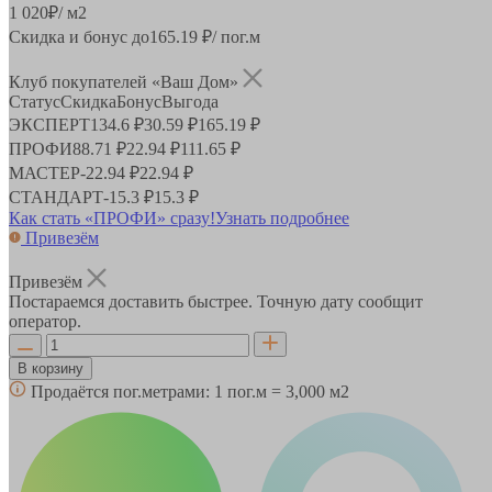
1 020
₽
/ м2
Скидка и бонус до
165.19
₽/ пог.м
Клуб покупателей «Ваш Дом»
Статус
Скидка
Бонус
Выгода
ЭКСПЕРТ
134.6 ₽
30.59 ₽
165.19 ₽
ПРОФИ
88.71 ₽
22.94 ₽
111.65 ₽
МАСТЕР
-
22.94 ₽
22.94 ₽
СТАНДАРТ
-
15.3 ₽
15.3 ₽
Как стать «ПРОФИ» сразу!
Узнать подробнее
Привезём
Привезём
Постараемся доставить быстрее. Точную дату сообщит
оператор.
В корзину
Продаётся пог.метрами:
1 пог.м = 3,000 м2