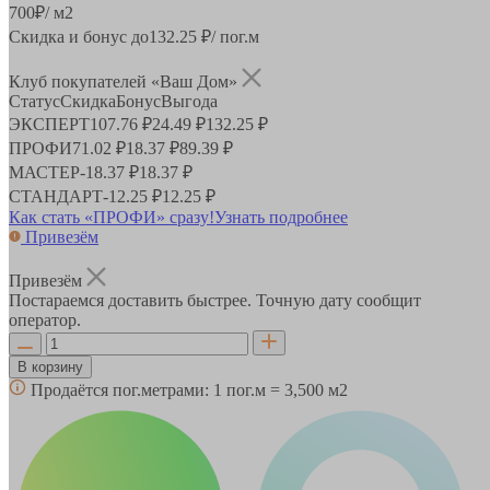
700
₽
/ м2
Скидка и бонус до
132.25
₽/ пог.м
Клуб покупателей «Ваш Дом»
Статус
Скидка
Бонус
Выгода
ЭКСПЕРТ
107.76 ₽
24.49 ₽
132.25 ₽
ПРОФИ
71.02 ₽
18.37 ₽
89.39 ₽
МАСТЕР
-
18.37 ₽
18.37 ₽
СТАНДАРТ
-
12.25 ₽
12.25 ₽
Как стать «ПРОФИ» сразу!
Узнать подробнее
Привезём
Привезём
Постараемся доставить быстрее. Точную дату сообщит
оператор.
В корзину
Продаётся пог.метрами:
1 пог.м = 3,500 м2