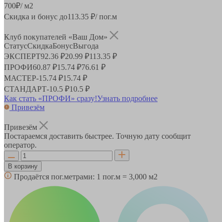
700
₽
/ м2
Скидка и бонус до
113.35
₽/ пог.м
Клуб покупателей «Ваш Дом»
Статус
Скидка
Бонус
Выгода
ЭКСПЕРТ
92.36 ₽
20.99 ₽
113.35 ₽
ПРОФИ
60.87 ₽
15.74 ₽
76.61 ₽
МАСТЕР
-
15.74 ₽
15.74 ₽
СТАНДАРТ
-
10.5 ₽
10.5 ₽
Как стать «ПРОФИ» сразу!
Узнать подробнее
Привезём
Привезём
Постараемся доставить быстрее. Точную дату сообщит
оператор.
В корзину
Продаётся пог.метрами:
1 пог.м = 3,000 м2