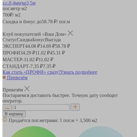
пог.метр
м2
700
₽
/ м2
Скидка и бонус до
58.78
₽/ пог.м
Клуб покупателей «Ваш Дом»
Статус
Скидка
Бонус
Выгода
ЭКСПЕРТ
44.08 ₽
14.69 ₽
58.78 ₽
ПРОФИ
34.29 ₽
11.02 ₽
45.31 ₽
МАСТЕР
-
11.02 ₽
11.02 ₽
СТАНДАРТ
-
7.35 ₽
7.35 ₽
Как стать «ПРОФИ» сразу!
Узнать подробнее
Привезём
Привезём
Постараемся доставить быстрее. Точную дату сообщит
оператор.
В корзину
Продаётся пог.метрами:
1 пог.м = 3,500 м2