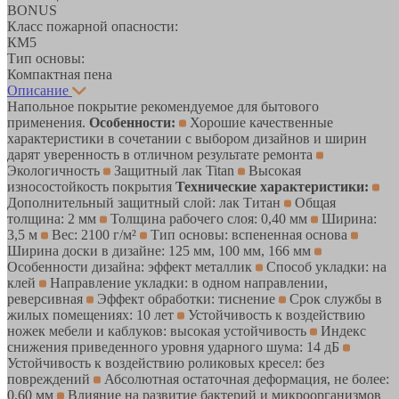
BONUS
Класс пожарной опасности:
КМ5
Тип основы:
Компактная пена
Описание
Напольное покрытие рекомендуемое для бытового
применения.
Особенности:
Хорошие качественные
характеристики в сочетании с выбором дизайнов и ширин
дарят уверенность в отличном результате ремонта
Экологичность
Защитный лак Titan
Высокая
износостойкость покрытия
Технические характеристики:
Дополнительный защитный слой: лак Титан
Общая
толщина: 2 мм
Толщина рабочего слоя: 0,40 мм
Ширина:
3,5 м
Вес: 2100 г/м²
Тип основы: вспененная основа
Ширина доски в дизайне: 125 мм, 100 мм, 166 мм
Особенности дизайна: эффект металлик
Способ укладки: на
клей
Направление укладки: в одном направлении,
реверсивная
Эффект обработки: тиснение
Срок службы в
жилых помещениях: 10 лет
Устойчивость к воздействию
ножек мебели и каблуков: высокая устойчивость
Индекс
снижения приведенного уровня ударного шума: 14 дБ
Устойчивость к воздействию роликовых кресел: без
повреждений
Абсолютная остаточная деформация, не более:
0,60 мм
Влияние на развитие бактерий и микроорганизмов