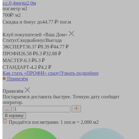
пог.метр
м2
700
₽
/ м2
Скидка и бонус до
44.77
₽/ пог.м
Клуб покупателей «Ваш Дом»
Статус
Скидка
Бонус
Выгода
ЭКСПЕРТ
36.37 ₽
8.39 ₽
44.77 ₽
ПРОФИ
26.58 ₽
6.3 ₽
32.88 ₽
МАСТЕР
-
6.3 ₽
6.3 ₽
СТАНДАРТ
-
4.2 ₽
4.2 ₽
Как стать «ПРОФИ» сразу!
Узнать подробнее
Привезём
Привезём
Постараемся доставить быстрее. Точную дату сообщит
оператор.
В корзину
Продаётся пог.метрами:
1 пог.м = 2,000 м2