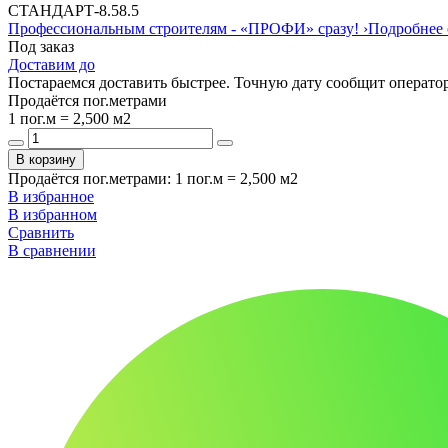
СТАНДАРТ
-
8.5
8.5
Профессиональным строителям -
«ПРОФИ»
сразу!
›
Подробнее 
Под заказ
Доставим до
Постараемся доставить быстрее. Точную дату сообщит оператор
Продаётся пог.метрами
1 пог.м = 2,500 м2
В корзину
Продаётся пог.метрами
:
1 пог.м = 2,500 м2
В избранное
В избранном
Сравнить
В сравнении