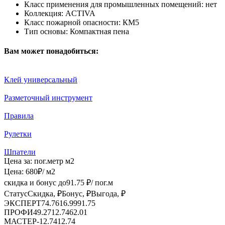
Класс применения для промышленных помещений:
нет
Коллекция:
ACTIVA
Класс пожарной опасности:
КМ5
Тип основы:
Компактная пена
Вам может понадобиться:
Клей универсальный
Разметочный инструмент
Правила
Рулетки
Шпатели
Цена за:
пог.метр
м2
Цена:
680
₽
/ м2
скидка и бонус до
91.75
₽/ пог.м
Статус
Скидка, ₽
Бонус, ₽
Выгода, ₽
ЭКСПЕРТ
74.76
16.99
91.75
ПРОФИ
49.27
12.74
62.01
МАСТЕР
-
12.74
12.74