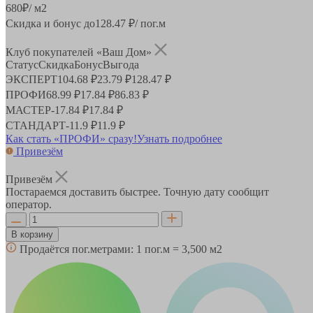
680
₽
/ м2
Скидка и бонус до
128.47
₽/ пог.м
Клуб покупателей «Ваш Дом»
Статус
Скидка
Бонус
Выгода
ЭКСПЕРТ
104.68 ₽
23.79 ₽
128.47 ₽
ПРОФИ
68.99 ₽
17.84 ₽
86.83 ₽
МАСТЕР
-
17.84 ₽
17.84 ₽
СТАНДАРТ
-
11.9 ₽
11.9 ₽
Как стать «ПРОФИ» сразу!
Узнать подробнее
Привезём
Привезём
Постараемся доставить быстрее. Точную дату сообщит
оператор.
В корзину
Продаётся пог.метрами:
1 пог.м = 3,500 м2