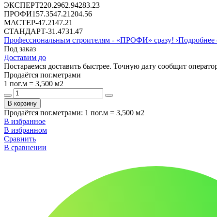
ЭКСПЕРТ
220.29
62.94
283.23
ПРОФИ
157.35
47.21
204.56
МАСТЕР
-
47.21
47.21
СТАНДАРТ
-
31.47
31.47
Профессиональным строителям -
«ПРОФИ»
сразу!
›
Подробнее 
Под заказ
Доставим до
Постараемся доставить быстрее. Точную дату сообщит оператор
Продаётся пог.метрами
1 пог.м = 3,500 м2
В корзину
Продаётся пог.метрами
:
1 пог.м = 3,500 м2
В избранное
В избранном
Сравнить
В сравнении