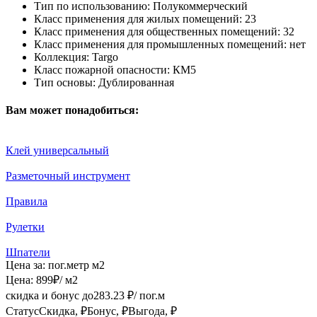
Тип по использованию:
Полукоммерческий
Класс применения для жилых помещений:
23
Класс применения для общественных помещений:
32
Класс применения для промышленных помещений:
нет
Коллекция:
Targo
Класс пожарной опасности:
КМ5
Тип основы:
Дублированная
Вам может понадобиться:
Клей универсальный
Разметочный инструмент
Правила
Рулетки
Шпатели
Цена за:
пог.метр
м2
Цена:
899
₽
/ м2
скидка и бонус до
283.23
₽/ пог.м
Статус
Скидка, ₽
Бонус, ₽
Выгода, ₽