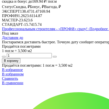
скидка и бонус до
169.94
₽/ пог.м
Статус
Скидка, ₽
Бонус, ₽
Выгода, ₽
ЭКСПЕРТ
138.47
31.47
169.94
ПРОФИ
91.26
23.6
114.87
МАСТЕР
-
23.6
23.6
СТАНДАРТ
-
15.74
15.74
Профессиональным строителям -
«ПРОФИ»
сразу!
›
Подробнее 
Под заказ
Доставим до
Постараемся доставить быстрее. Точную дату сообщит оператор
Продаётся пог.метрами
1 пог.м = 3,500 м2
В корзину
Продаётся пог.метрами
:
1 пог.м = 3,500 м2
В избранное
В избранном
Сравнить
В сравнении