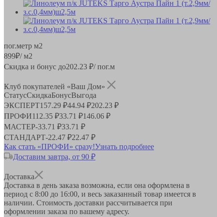
пог.метр
м2
899
₽
/ м2
Скидка и бонус до
202.23
₽/ пог.м
Клуб покупателей «Ваш Дом»
Статус
Скидка
Бонус
Выгода
ЭКСПЕРТ
157.29 ₽
44.94 ₽
202.23 ₽
ПРОФИ
112.35 ₽
33.71 ₽
146.06 ₽
МАСТЕР
-
33.71 ₽
33.71 ₽
СТАНДАРТ
-
22.47 ₽
22.47 ₽
Как стать «ПРОФИ» сразу!
Узнать подробнее
Доставим завтра, от 90 ₽
Доставка
Доставка в день заказа возможна, если она оформлена в
период
с 8:00 до 16:00
, и весь заказанный товар имеется в
наличии. Стоимость доставки рассчитывается при
оформлении заказа по вашему адресу.