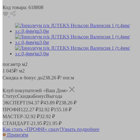
Код товара:
618808
пог.метр
м2
1 045
₽
/ м2
Скидка и бонус до
238.26
₽/ пог.м
Клуб покупателей «Ваш Дом»
Статус
Скидка
Бонус
Выгода
ЭКСПЕРТ
194.37 ₽
43.89 ₽
238.26 ₽
ПРОФИ
122.27 ₽
32.92 ₽
155.18 ₽
МАСТЕР
-
32.92 ₽
32.92 ₽
СТАНДАРТ
-
21.95 ₽
21.95 ₽
Как стать «ПРОФИ» сразу!
Узнать подробнее
Привезём