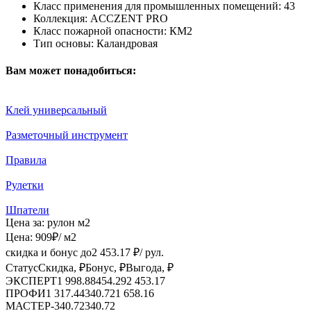
Класс применения для промышленных помещений:
43
Коллекция:
ACCZENT PRO
Класс пожарной опасности:
КМ2
Тип основы:
Каландровая
Вам может понадобиться:
Клей универсальный
Разметочный инструмент
Правила
Рулетки
Шпатели
Цена за:
рулон
м2
Цена:
909
₽
/ м2
скидка и бонус до
2 453.17
₽/ рул.
Статус
Скидка, ₽
Бонус, ₽
Выгода, ₽
ЭКСПЕРТ
1 998.88
454.29
2 453.17
ПРОФИ
1 317.44
340.72
1 658.16
МАСТЕР
-
340.72
340.72