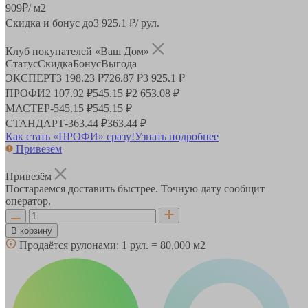
909
₽
/ м2
Скидка и бонус до
3 925.1
₽/ рул.
Клуб покупателей «Ваш Дом»
Статус
Скидка
Бонус
Выгода
ЭКСПЕРТ
3 198.23 ₽
726.87 ₽
3 925.1 ₽
ПРОФИ
2 107.92 ₽
545.15 ₽
2 653.08 ₽
МАСТЕР
-
545.15 ₽
545.15 ₽
СТАНДАРТ
-
363.44 ₽
363.44 ₽
Как стать «ПРОФИ» сразу!
Узнать подробнее
Привезём
Привезём
Постараемся доставить быстрее. Точную дату сообщит
оператор.
В корзину
Продаётся рулонами:
1 рул. = 80,000 м2