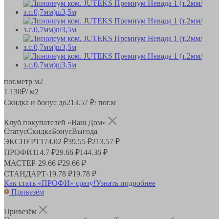
пог.метр
м2
1 130
₽
/ м2
Скидка и бонус до
213.57
₽/ пог.м
Клуб покупателей «Ваш Дом»
Статус
Скидка
Бонус
Выгода
ЭКСПЕРТ
174.02 ₽
39.55 ₽
213.57 ₽
ПРОФИ
114.7 ₽
29.66 ₽
144.36 ₽
МАСТЕР
-
29.66 ₽
29.66 ₽
СТАНДАРТ
-
19.78 ₽
19.78 ₽
Как стать «ПРОФИ» сразу!
Узнать подробнее
Привезём
Привезём