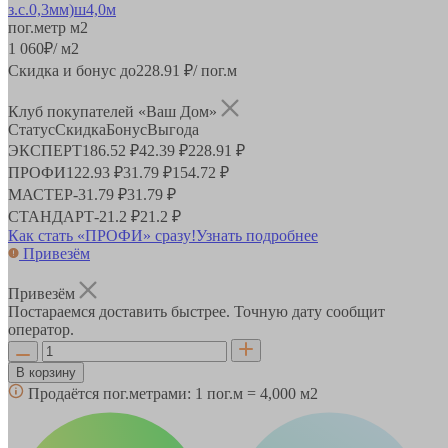
пог.метр
м2
1 060
₽
/ м2
Скидка и бонус до
228.91
₽/ пог.м
Клуб покупателей «Ваш Дом»
Статус
Скидка
Бонус
Выгода
ЭКСПЕРТ
186.52 ₽
42.39 ₽
228.91 ₽
ПРОФИ
122.93 ₽
31.79 ₽
154.72 ₽
МАСТЕР
-
31.79 ₽
31.79 ₽
СТАНДАРТ
-
21.2 ₽
21.2 ₽
Как стать «ПРОФИ» сразу!
Узнать подробнее
Привезём
Привезём
Постараемся доставить быстрее. Точную дату сообщит
оператор.
В корзину
Продаётся пог.метрами:
1 пог.м = 4,000 м2