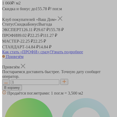
1 060
₽
/ м2
Скидка и бонус до
155.78
₽/ пог.м
Клуб покупателей «Ваш Дом»
Статус
Скидка
Бонус
Выгода
ЭКСПЕРТ
126.11 ₽
29.67 ₽
155.78 ₽
ПРОФИ
89.02 ₽
22.25 ₽
111.27 ₽
МАСТЕР
-
22.25 ₽
22.25 ₽
СТАНДАРТ
-
14.84 ₽
14.84 ₽
Как стать «ПРОФИ» сразу!
Узнать подробнее
Привезём
Привезём
Постараемся доставить быстрее. Точную дату сообщит
оператор.
В корзину
Продаётся пог.метрами:
1 пог.м = 3,500 м2