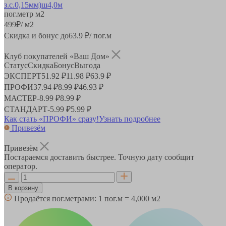
пог.метр
м2
499
₽
/ м2
Скидка и бонус до
63.9
₽/ пог.м
Клуб покупателей «Ваш Дом»
Статус
Скидка
Бонус
Выгода
ЭКСПЕРТ
51.92 ₽
11.98 ₽
63.9 ₽
ПРОФИ
37.94 ₽
8.99 ₽
46.93 ₽
МАСТЕР
-
8.99 ₽
8.99 ₽
СТАНДАРТ
-
5.99 ₽
5.99 ₽
Как стать «ПРОФИ» сразу!
Узнать подробнее
Привезём
Привезём
Постараемся доставить быстрее. Точную дату сообщит
оператор.
В корзину
Продаётся пог.метрами:
1 пог.м = 4,000 м2