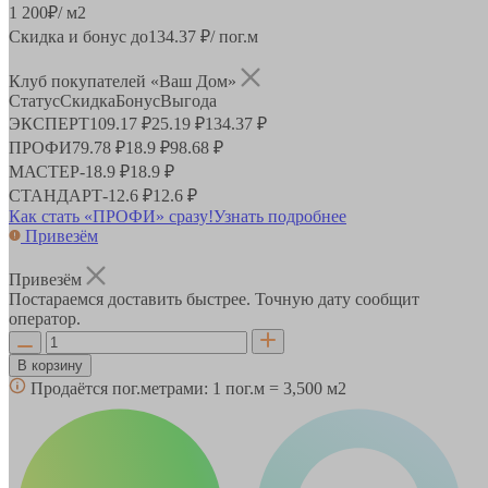
1 200
₽
/ м2
Скидка и бонус до
134.37
₽/ пог.м
Клуб покупателей «Ваш Дом»
Статус
Скидка
Бонус
Выгода
ЭКСПЕРТ
109.17 ₽
25.19 ₽
134.37 ₽
ПРОФИ
79.78 ₽
18.9 ₽
98.68 ₽
МАСТЕР
-
18.9 ₽
18.9 ₽
СТАНДАРТ
-
12.6 ₽
12.6 ₽
Как стать «ПРОФИ» сразу!
Узнать подробнее
Привезём
Привезём
Постараемся доставить быстрее. Точную дату сообщит
оператор.
В корзину
Продаётся пог.метрами:
1 пог.м = 3,500 м2