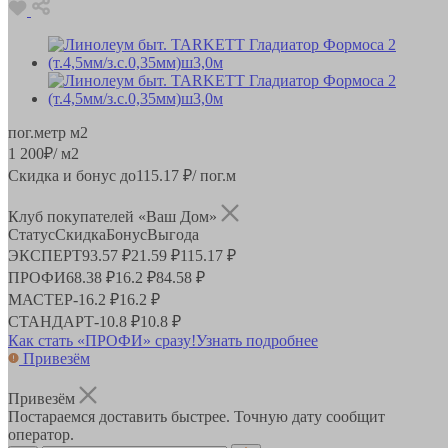
пог.метр
м2
1 200
₽
/ м2
Скидка и бонус до
115.17
₽/ пог.м
Клуб покупателей «Ваш Дом»
Статус
Скидка
Бонус
Выгода
ЭКСПЕРТ
93.57 ₽
21.59 ₽
115.17 ₽
ПРОФИ
68.38 ₽
16.2 ₽
84.58 ₽
МАСТЕР
-
16.2 ₽
16.2 ₽
СТАНДАРТ
-
10.8 ₽
10.8 ₽
Как стать «ПРОФИ» сразу!
Узнать подробнее
Привезём
Привезём
Постараемся доставить быстрее. Точную дату сообщит
оператор.