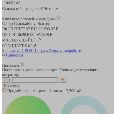
1 200
₽
/ м2
Скидка и бонус до
95.97
₽/ пог.м
Клуб покупателей «Ваш Дом»
Статус
Скидка
Бонус
Выгода
ЭКСПЕРТ
77.97 ₽
17.99 ₽
95.97 ₽
ПРОФИ
56.98 ₽
13.5 ₽
70.48 ₽
МАСТЕР
-
13.5 ₽
13.5 ₽
СТАНДАРТ
-
9 ₽
9 ₽
Как стать «ПРОФИ» сразу!
Узнать подробнее
Привезём
Привезём
Постараемся доставить быстрее. Точную дату сообщит
оператор.
В корзину
Продаётся пог.метрами:
1 пог.м = 2,500 м2