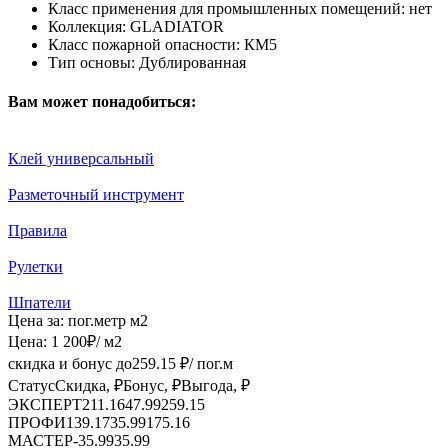
Класс применения для промышленных помещений:
нет
Коллекция:
GLADIATOR
Класс пожарной опасности:
КМ5
Тип основы:
Дублированная
Вам может понадобиться:
Клей универсальный
Разметочный инструмент
Правила
Рулетки
Шпатели
Цена за:
пог.метр
м2
Цена:
1 200
₽
/ м2
скидка и бонус до
259.15
₽/ пог.м
Статус
Скидка, ₽
Бонус, ₽
Выгода, ₽
ЭКСПЕРТ
211.16
47.99
259.15
ПРОФИ
139.17
35.99
175.16
МАСТЕР
-
35.99
35.99