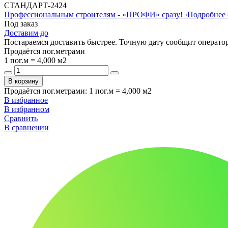
СТАНДАРТ
-
24
24
Профессиональным строителям -
«ПРОФИ»
сразу!
›
Подробнее 
Под заказ
Доставим до
Постараемся доставить быстрее. Точную дату сообщит оператор
Продаётся пог.метрами
1 пог.м = 4,000 м2
В корзину
Продаётся пог.метрами
:
1 пог.м = 4,000 м2
В избранное
В избранном
Сравнить
В сравнении