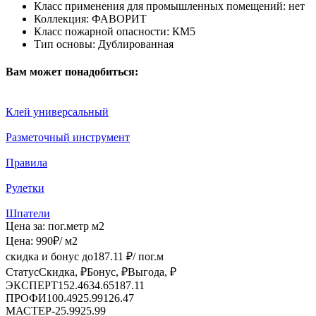
Класс применения для промышленных помещений:
нет
Коллекция:
ФАВОРИТ
Класс пожарной опасности:
КМ5
Тип основы:
Дублированная
Вам может понадобиться:
Клей универсальный
Разметочный инструмент
Правила
Рулетки
Шпатели
Цена за:
пог.метр
м2
Цена:
990
₽
/ м2
скидка и бонус до
187.11
₽/ пог.м
Статус
Скидка, ₽
Бонус, ₽
Выгода, ₽
ЭКСПЕРТ
152.46
34.65
187.11
ПРОФИ
100.49
25.99
126.47
МАСТЕР
-
25.99
25.99