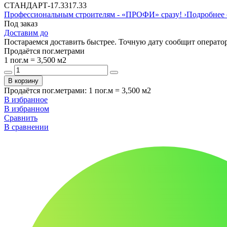
СТАНДАРТ
-
17.33
17.33
Профессиональным строителям -
«ПРОФИ»
сразу!
›
Подробнее 
Под заказ
Доставим до
Постараемся доставить быстрее. Точную дату сообщит оператор
Продаётся пог.метрами
1 пог.м = 3,500 м2
В корзину
Продаётся пог.метрами
:
1 пог.м = 3,500 м2
В избранное
В избранном
Сравнить
В сравнении