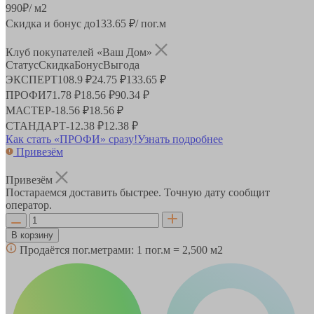
990
₽
/ м2
Скидка и бонус до
133.65
₽/ пог.м
Клуб покупателей «Ваш Дом»
Статус
Скидка
Бонус
Выгода
ЭКСПЕРТ
108.9 ₽
24.75 ₽
133.65 ₽
ПРОФИ
71.78 ₽
18.56 ₽
90.34 ₽
МАСТЕР
-
18.56 ₽
18.56 ₽
СТАНДАРТ
-
12.38 ₽
12.38 ₽
Как стать «ПРОФИ» сразу!
Узнать подробнее
Привезём
Привезём
Постараемся доставить быстрее. Точную дату сообщит
оператор.
В корзину
Продаётся пог.метрами:
1 пог.м = 2,500 м2