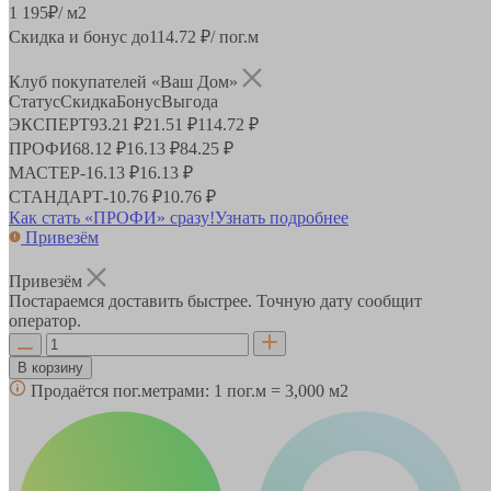
1 195
₽
/ м2
Скидка и бонус до
114.72
₽/ пог.м
Клуб покупателей «Ваш Дом»
Статус
Скидка
Бонус
Выгода
ЭКСПЕРТ
93.21 ₽
21.51 ₽
114.72 ₽
ПРОФИ
68.12 ₽
16.13 ₽
84.25 ₽
МАСТЕР
-
16.13 ₽
16.13 ₽
СТАНДАРТ
-
10.76 ₽
10.76 ₽
Как стать «ПРОФИ» сразу!
Узнать подробнее
Привезём
Привезём
Постараемся доставить быстрее. Точную дату сообщит
оператор.
В корзину
Продаётся пог.метрами:
1 пог.м = 3,000 м2