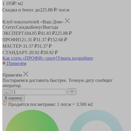
1 195
₽
/ м2
Скидка и бонус до
225.88
₽/ пог.м
Клуб покупателей «Ваш Дом»
Статус
Скидка
Бонус
Выгода
ЭКСПЕРТ
184.05 ₽
41.83 ₽
225.88 ₽
ПРОФИ
121.31 ₽
31.37 ₽
152.68 ₽
МАСТЕР
-
31.37 ₽
31.37 ₽
СТАНДАРТ
-
20.92 ₽
20.92 ₽
Как стать «ПРОФИ» сразу!
Узнать подробнее
Привезём
Привезём
Постараемся доставить быстрее. Точную дату сообщит
оператор.
В корзину
Продаётся пог.метрами:
1 пог.м = 3,500 м2