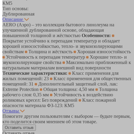
КМ5
Тип основы:
Дублированная
Описание
AERO (Аэро) – это коллекция бытового линолеума на
улучшенной дублированной основе, обладающая
повышенной толщиной и жёсткостью
Особенности:
Покрытие устойчиво к перепадам температур и обладает
хорошей износостойкостью, тепло- и звукоизолирующими
свойствам
Толщина и жёсткость
Хорошая износостойкость
Устойчивость к перепадам температур
Хорошие тепло- и
звукоизолирующие свойства
Максимально приближенный к
натуральным материалам внешний вид поверхности
Технические характеристики:
Класс применения для
жилых помещений: 23
Класс применения для общественных
помещений: 31
Дополнительный защитный слой, лак:
Extreme Protection
Общая толщина: 4,50 мм
Толщина
рабочего слоя: 0,35 мм
Устойчивость к воздействию
роликовых кресел: Без повреждений
Класс пожарной
опасности материала ФЗ-123: КМ5
Отзывы
Помогите другим пользователям с выбором — будьте первым,
кто поделится своим мнением об этом товаре.
Оставить отзыв
Оставить отзыв