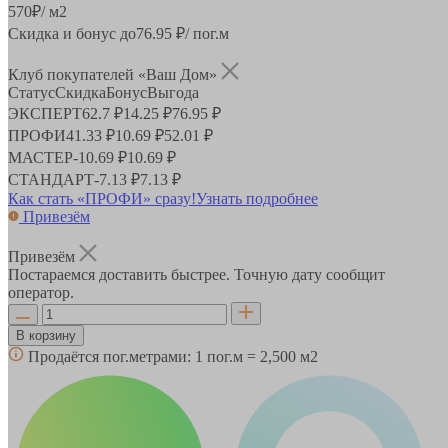
570
₽
/ м2
Скидка и бонус до
76.95
₽/ пог.м
Клуб покупателей «Ваш Дом»
Статус
Скидка
Бонус
Выгода
ЭКСПЕРТ
62.7 ₽
14.25 ₽
76.95 ₽
ПРОФИ
41.33 ₽
10.69 ₽
52.01 ₽
МАСТЕР
-
10.69 ₽
10.69 ₽
СТАНДАРТ
-
7.13 ₽
7.13 ₽
Как стать «ПРОФИ» сразу!
Узнать подробнее
Привезём
Привезём
Постараемся доставить быстрее. Точную дату сообщит
оператор.
В корзину
Продаётся пог.метрами:
1 пог.м = 2,500 м2