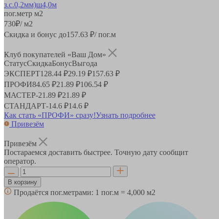
пог.метр
м2
730
₽
/ м2
Скидка и бонус до
157.63
₽/ пог.м
Клуб покупателей «Ваш Дом»
Статус
Скидка
Бонус
Выгода
ЭКСПЕРТ
128.44 ₽
29.19 ₽
157.63 ₽
ПРОФИ
84.65 ₽
21.89 ₽
106.54 ₽
МАСТЕР
-
21.89 ₽
21.89 ₽
СТАНДАРТ
-
14.6 ₽
14.6 ₽
Как стать «ПРОФИ» сразу!
Узнать подробнее
Привезём
Привезём
Постараемся доставить быстрее. Точную дату сообщит
оператор.
В корзину
Продаётся пог.метрами:
1 пог.м = 4,000 м2