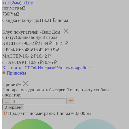
пог.метр
м2
730
₽
/ м2
Скидка и бонус до
118.21
₽/ пог.м
Клуб покупателей «Ваш Дом»
Статус
Скидка
Бонус
Выгода
ЭКСПЕРТ
96.32 ₽
21.89 ₽
118.21 ₽
ПРОФИ
63.48 ₽
16.42 ₽
79.9 ₽
МАСТЕР
-
16.42 ₽
16.42 ₽
СТАНДАРТ
-
10.95 ₽
10.95 ₽
Как стать «ПРОФИ» сразу!
Узнать подробнее
Привезём
Привезём
Постараемся доставить быстрее. Точную дату сообщит
оператор.
В корзину
Продаётся пог.метрами:
1 пог.м = 3,000 м2