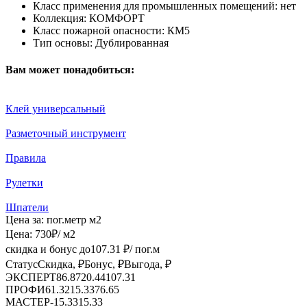
Класс применения для промышленных помещений:
нет
Коллекция:
КОМФОРТ
Класс пожарной опасности:
КМ5
Тип основы:
Дублированная
Вам может понадобиться:
Клей универсальный
Разметочный инструмент
Правила
Рулетки
Шпатели
Цена за:
пог.метр
м2
Цена:
730
₽
/ м2
скидка и бонус до
107.31
₽/ пог.м
Статус
Скидка, ₽
Бонус, ₽
Выгода, ₽
ЭКСПЕРТ
86.87
20.44
107.31
ПРОФИ
61.32
15.33
76.65
МАСТЕР
-
15.33
15.33