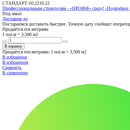
СТАНДАРТ
-
10.22
10.22
Профессиональным строителям -
«ПРОФИ»
сразу!
›
Подробнее 
Под заказ
Доставим до
Постараемся доставить быстрее. Точную дату сообщит оператор
Продаётся пог.метрами
1 пог.м = 3,500 м2
В корзину
Продаётся пог.метрами
:
1 пог.м = 3,500 м2
В избранное
В избранном
Сравнить
В сравнении