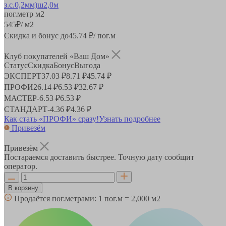
пог.метр
м2
545
₽
/ м2
Скидка и бонус до
45.74
₽/ пог.м
Клуб покупателей «Ваш Дом»
Статус
Скидка
Бонус
Выгода
ЭКСПЕРТ
37.03 ₽
8.71 ₽
45.74 ₽
ПРОФИ
26.14 ₽
6.53 ₽
32.67 ₽
МАСТЕР
-
6.53 ₽
6.53 ₽
СТАНДАРТ
-
4.36 ₽
4.36 ₽
Как стать «ПРОФИ» сразу!
Узнать подробнее
Привезём
Привезём
Постараемся доставить быстрее. Точную дату сообщит
оператор.
В корзину
Продаётся пог.метрами:
1 пог.м = 2,000 м2