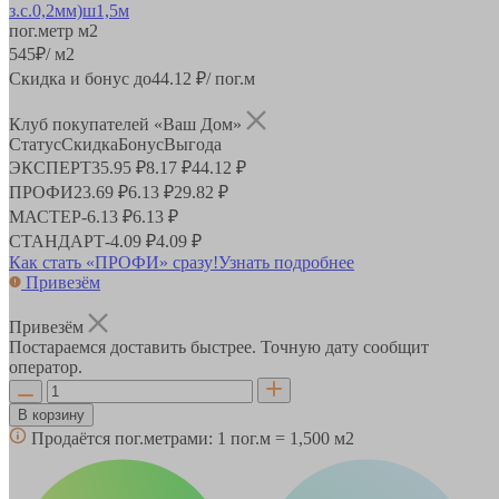
пог.метр
м2
545
₽
/ м2
Скидка и бонус до
44.12
₽/ пог.м
Клуб покупателей «Ваш Дом»
Статус
Скидка
Бонус
Выгода
ЭКСПЕРТ
35.95 ₽
8.17 ₽
44.12 ₽
ПРОФИ
23.69 ₽
6.13 ₽
29.82 ₽
МАСТЕР
-
6.13 ₽
6.13 ₽
СТАНДАРТ
-
4.09 ₽
4.09 ₽
Как стать «ПРОФИ» сразу!
Узнать подробнее
Привезём
Привезём
Постараемся доставить быстрее. Точную дату сообщит
оператор.
В корзину
Продаётся пог.метрами:
1 пог.м = 1,500 м2