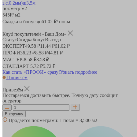
пог.метр
м2
545
₽
/ м2
Скидка и бонус до
61.02
₽/ пог.м
Клуб покупателей «Ваш Дом»
Статус
Скидка
Бонус
Выгода
ЭКСПЕРТ
49.58 ₽
11.44 ₽
61.02 ₽
ПРОФИ
36.23 ₽
8.58 ₽
44.81 ₽
МАСТЕР
-
8.58 ₽
8.58 ₽
СТАНДАРТ
-
5.72 ₽
5.72 ₽
Как стать «ПРОФИ» сразу!
Узнать подробнее
Привезём
Привезём
Постараемся доставить быстрее. Точную дату сообщит
оператор.
В корзину
Продаётся пог.метрами:
1 пог.м = 3,500 м2