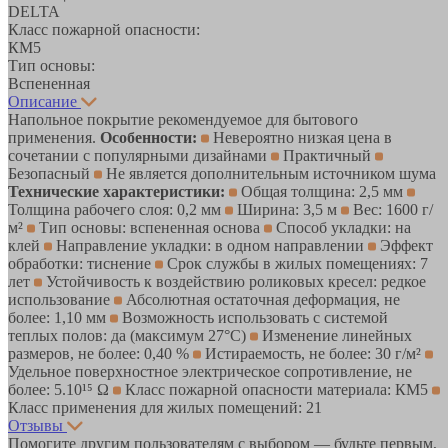
DELTA
Класс пожарной опасности:
КМ5
Тип основы:
Вспененная
Описание
Напольное покрытие рекомендуемое для бытового
применения.
Особенности:
Невероятно низкая цена в
сочетании с популярными дизайнами
Практичный
Безопасный
Не является дополнительным источником шума
Технические характеристики:
Общая толщина: 2,5 мм
Толщина рабочего слоя: 0,2 мм
Ширина: 3,5 м
Вес: 1600 г/
м²
Тип основы: вспененная основа
Способ укладки: на
клей
Направление укладки: в одном направлении
Эффект
обработки: тиснение
Срок службы в жилых помещениях: 7
лет
Устойчивость к воздействию роликовых кресел: редкое
использование
Абсолютная остаточная деформация, не
более: 1,10 мм
Возможность использовать с системой
теплых полов: да (максимум 27°C)
Изменение линейных
размеров, не более: 0,40 %
Истираемость, не более: 30 г/м²
Удельное поверхностное электрическое cопротивление, не
более: 5.10¹⁵ Ω
Класс пожарной опасности материала: КМ5
Класс применения для жилых помещений: 21
Отзывы
Помогите другим пользователям с выбором — будьте первым,