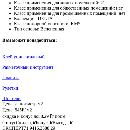
Класс применения для жилых помещений:
21
Класс применения для общественных помещений:
нет
Класс применения для промышленных помещений:
нет
Коллекция:
DELTA
Класс пожарной опасности:
КМ5
Тип основы:
Вспененная
Вам может понадобиться:
Клей универсальный
Разметочный инструмент
Правила
Рулетки
Шпатели
Цена за:
пог.метр
м2
Цена:
545
₽
/ м2
скидка и бонус до
88.29
₽/ пог.м
Статус
Скидка, ₽
Бонус, ₽
Выгода, ₽
ЭКСПЕРТ
71.94
16.35
88.29