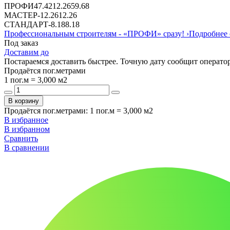
ПРОФИ
47.42
12.26
59.68
МАСТЕР
-
12.26
12.26
СТАНДАРТ
-
8.18
8.18
Профессиональным строителям -
«ПРОФИ»
сразу!
›
Подробнее 
Под заказ
Доставим до
Постараемся доставить быстрее. Точную дату сообщит оператор
Продаётся пог.метрами
1 пог.м = 3,000 м2
В корзину
Продаётся пог.метрами
:
1 пог.м = 3,000 м2
В избранное
В избранном
Сравнить
В сравнении