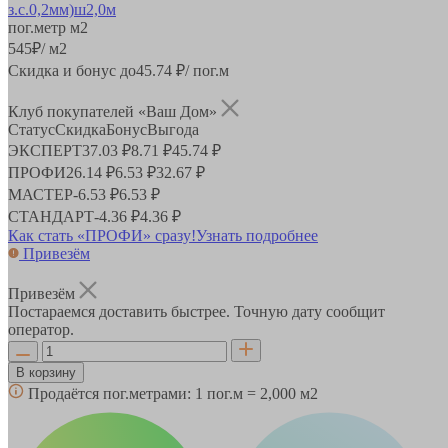
пог.метр
м2
545
₽
/ м2
Скидка и бонус до
45.74
₽/ пог.м
Клуб покупателей «Ваш Дом»
Статус
Скидка
Бонус
Выгода
ЭКСПЕРТ
37.03 ₽
8.71 ₽
45.74 ₽
ПРОФИ
26.14 ₽
6.53 ₽
32.67 ₽
МАСТЕР
-
6.53 ₽
6.53 ₽
СТАНДАРТ
-
4.36 ₽
4.36 ₽
Как стать «ПРОФИ» сразу!
Узнать подробнее
Привезём
Привезём
Постараемся доставить быстрее. Точную дату сообщит
оператор.
В корзину
Продаётся пог.метрами:
1 пог.м = 2,000 м2