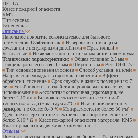
DELTA
Класс пожарной опасности:
КМ5
Тип основы:
Вспененная
Описание
Напольное покрытие рекомендуемое для бытового
применения.
Особенности:
Невероятно низкая цена в
сочетании с популярными дизайнами
Практичный
Безопасный
Не является дополнительным источником шума
Технические характеристики:
Общая толщина: 2,5 мм
Толщина рабочего слоя: 0,2 мм
Ширина: 2 м
Вес: 1600 г/м²
Тип основы: вспененная основа
Способ укладки: на клей
Направление укладки: в одном направлении
Эффект
обработки: тиснение
Срок службы в жилых помещениях: 7
лет
Устойчивость к воздействию роликовых кресел: редкое
использование
Абсолютная остаточная деформация, не
более: 1,10 мм
Возможность использовать с системой
теплых полов: да (максимум 27°C)
Изменение линейных
размеров, не более: 0,40 %
Истираемость, не более: 30 г/м²
Удельное поверхностное электрическое cопротивление, не
более: 5.10¹⁵ Ω
Класс пожарной опасности материала: КМ5
Класс применения для жилых помещений: 21
Отзывы
Помогите другим пользователям с выбором — будьте первым,