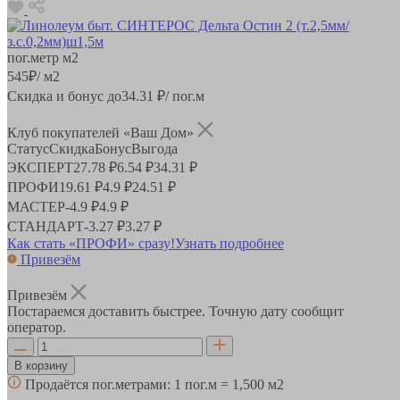
пог.метр
м2
545
₽
/ м2
Скидка и бонус до
34.31
₽/ пог.м
Клуб покупателей «Ваш Дом»
Статус
Скидка
Бонус
Выгода
ЭКСПЕРТ
27.78 ₽
6.54 ₽
34.31 ₽
ПРОФИ
19.61 ₽
4.9 ₽
24.51 ₽
МАСТЕР
-
4.9 ₽
4.9 ₽
СТАНДАРТ
-
3.27 ₽
3.27 ₽
Как стать «ПРОФИ» сразу!
Узнать подробнее
Привезём
Привезём
Постараемся доставить быстрее. Точную дату сообщит
оператор.
В корзину
Продаётся пог.метрами:
1 пог.м = 1,500 м2