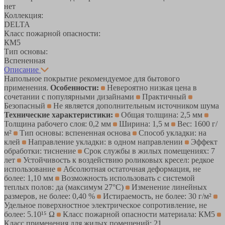
нет
Коллекция:
DELTA
Класс пожарной опасности:
КМ5
Тип основы:
Вспененная
Описание
Напольное покрытие рекомендуемое для бытового
применения.
Особенности:
Невероятно низкая цена в
сочетании с популярными дизайнами
Практичный
Безопасный
Не является дополнительным источником шума
Технические характеристики:
Общая толщина: 2,5 мм
Толщина рабочего слоя: 0,2 мм
Ширина: 1,5 м
Вес: 1600 г/
м²
Тип основы: вспененная основа
Способ укладки: на
клей
Направление укладки: в одном направлении
Эффект
обработки: тиснение
Срок службы в жилых помещениях: 7
лет
Устойчивость к воздействию роликовых кресел: редкое
использование
Абсолютная остаточная деформация, не
более: 1,10 мм
Возможность использовать с системой
теплых полов: да (максимум 27°C)
Изменение линейных
размеров, не более: 0,40 %
Истираемость, не более: 30 г/м²
Удельное поверхностное электрическое cопротивление, не
более: 5.10¹⁵ Ω
Класс пожарной опасности материала: КМ5
Класс применения для жилых помещений: 21