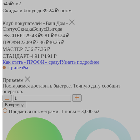
545
₽
/ м2
Скидка и бонус до
39.24
₽/ пог.м
Клуб покупателей «Ваш Дом»
Статус
Скидка
Бонус
Выгода
ЭКСПЕРТ
29.43 ₽
9.81 ₽
39.24 ₽
ПРОФИ
22.89 ₽
7.36 ₽
30.25 ₽
МАСТЕР
-
7.36 ₽
7.36 ₽
СТАНДАРТ
-
4.91 ₽
4.91 ₽
Как стать «ПРОФИ» сразу!
Узнать подробнее
Привезём
Привезём
Постараемся доставить быстрее. Точную дату сообщит
оператор.
В корзину
Продаётся пог.метрами:
1 пог.м = 3,000 м2