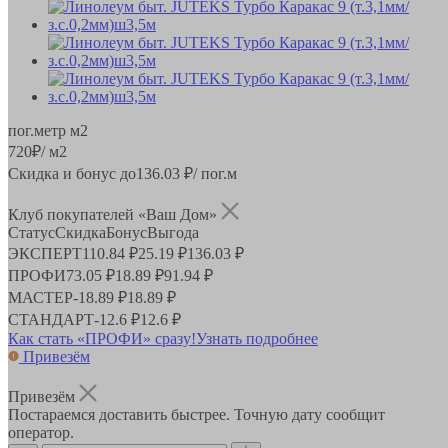
пог.метр
м2
720
₽
/ м2
Скидка и бонус до
136.03
₽/ пог.м
Клуб покупателей «Ваш Дом»
Статус
Скидка
Бонус
Выгода
ЭКСПЕРТ
110.84 ₽
25.19 ₽
136.03 ₽
ПРОФИ
73.05 ₽
18.89 ₽
91.94 ₽
МАСТЕР
-
18.89 ₽
18.89 ₽
СТАНДАРТ
-
12.6 ₽
12.6 ₽
Как стать «ПРОФИ» сразу!
Узнать подробнее
Привезём
Привезём
Постараемся доставить быстрее. Точную дату сообщит
оператор.