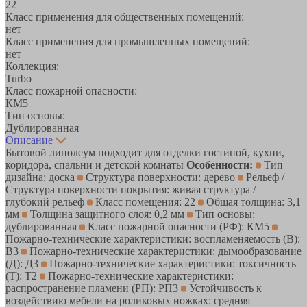
22
Класс применения для общественных помещений:
нет
Класс применения для промышленных помещений:
нет
Коллекция:
Turbo
Класс пожарной опасности:
КМ5
Тип основы:
Дублированная
Описание
Бытовой линолеум подходит для отделки гостиной, кухни,
коридора, спальни и детской комнаты
Особенности:
Тип
дизайна: доска
Структура поверхности: дерево
Рельеф /
Структура поверхности покрытия: живая структура /
глубокий рельеф
Класс помещения: 22
Общая толщина: 3,1
мм
Толщина защитного слоя: 0,2 мм
Тип основы:
дублированная
Класс пожарной опасности (РФ): КМ5
Пожарно-технические характеристики: воспламеняемость (В):
В3
Пожарно-технические характеристики: дымообразование
(Д): Д3
Пожарно-технические характеристики: токсичность
(Т): Т2
Пожарно-технические характеристики:
распространение пламени (РП): РП3
Устойчивость к
воздействию мебели на роликовых ножках: средняя