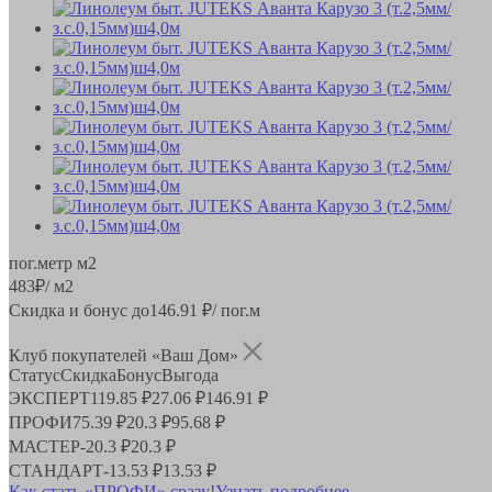
пог.метр
м2
483
₽
/ м2
Скидка и бонус до
146.91
₽/ пог.м
Клуб покупателей «Ваш Дом»
Статус
Скидка
Бонус
Выгода
ЭКСПЕРТ
119.85 ₽
27.06 ₽
146.91 ₽
ПРОФИ
75.39 ₽
20.3 ₽
95.68 ₽
МАСТЕР
-
20.3 ₽
20.3 ₽
СТАНДАРТ
-
13.53 ₽
13.53 ₽
Как стать «ПРОФИ» сразу!
Узнать подробнее