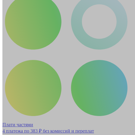
Плати частями
4 платежа по
383 ₽
без комиссий и переплат