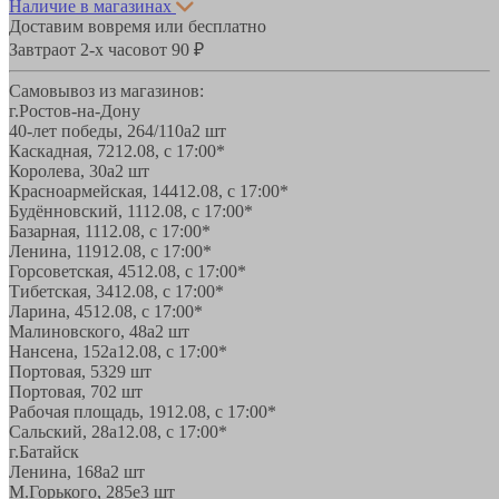
Наличие в магазинах
Доставим вовремя или бесплатно
Завтра
от 2-х часов
от 90 ₽
Самовывоз из магазинов:
г.Ростов-на-Дону
40-лет победы, 264/110а
2 шт
Каскадная, 72
12.08, с 17:00*
Королева, 30а
2 шт
Красноармейская, 144
12.08, с 17:00*
Будённовский, 11
12.08, с 17:00*
Базарная, 11
12.08, с 17:00*
Ленина, 119
12.08, с 17:00*
Горсоветская, 45
12.08, с 17:00*
Тибетская, 34
12.08, с 17:00*
Ларина, 45
12.08, с 17:00*
Малиновского, 48а
2 шт
Нансена, 152а
12.08, с 17:00*
Портовая, 532
9 шт
Портовая, 70
2 шт
Рабочая площадь, 19
12.08, с 17:00*
Сальский, 28a
12.08, с 17:00*
г.Батайск
Ленина, 168а
2 шт
М.Горького, 285е
3 шт