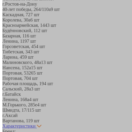
г.Ростов-на-Дону
40-лет победы, 264/110а
9 шт
Каскадная, 72
7 шт
Королева, 30а
6 шт
Красноармейская, 144
3 шт
Будённовский, 11
2 шт
Базарная, 11
6 шт
Ленина, 119
7 шт
Горсоветская, 45
4 шт
Тибетская, 34
3 шт
Ларина, 45
9 шт
Малиновского, 48а
13 шт
Нансена, 152а
15 шт
Портовая, 532
65 шт
Портовая, 70
4 шт
Рабочая площадь, 19
4 шт
Сальский, 28a
3 шт
г.Батайск
Ленина, 168а
4 шт
М.Горького, 285е
4 шт
Шмидта, 17/1
15 шт
г.Аксай
Вартанова, 11
9 шт
Характеристики
Бренд: