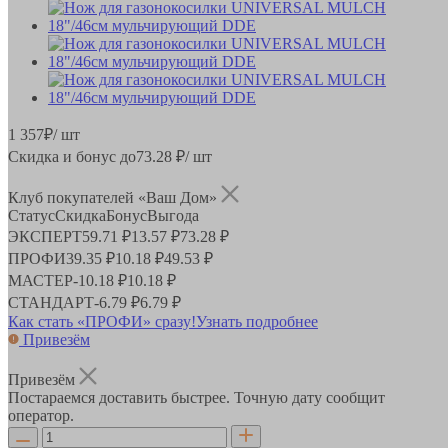
1 357
₽
/ шт
Скидка и бонус до
73.28
₽/ шт
Клуб покупателей «Ваш Дом»
Статус
Скидка
Бонус
Выгода
ЭКСПЕРТ
59.71 ₽
13.57 ₽
73.28 ₽
ПРОФИ
39.35 ₽
10.18 ₽
49.53 ₽
МАСТЕР
-
10.18 ₽
10.18 ₽
СТАНДАРТ
-
6.79 ₽
6.79 ₽
Как стать «ПРОФИ» сразу!
Узнать подробнее
Привезём
Привезём
Постараемся доставить быстрее. Точную дату сообщит
оператор.