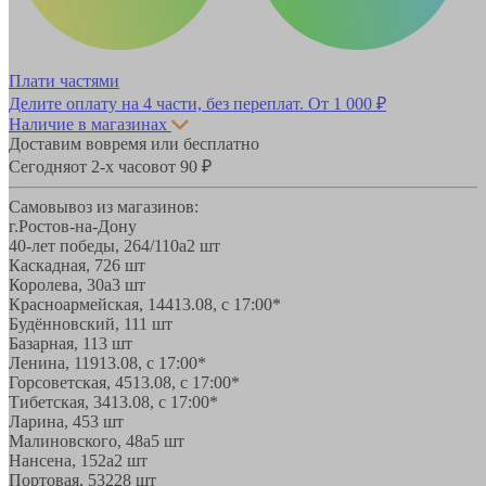
Плати частями
Делите оплату на 4 части, без переплат.
От 1 000 ₽
Наличие в магазинах
Доставим вовремя или бесплатно
Сегодня
от 2-х часов
от 90 ₽
Самовывоз из магазинов:
г.Ростов-на-Дону
40-лет победы, 264/110а
2 шт
Каскадная, 72
6 шт
Королева, 30а
3 шт
Красноармейская, 144
13.08, с 17:00*
Будённовский, 11
1 шт
Базарная, 11
3 шт
Ленина, 119
13.08, с 17:00*
Горсоветская, 45
13.08, с 17:00*
Тибетская, 34
13.08, с 17:00*
Ларина, 45
3 шт
Малиновского, 48а
5 шт
Нансена, 152а
2 шт
Портовая, 532
28 шт