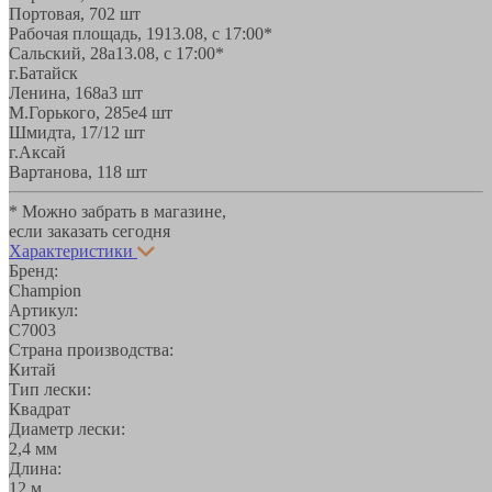
Портовая, 70
2 шт
Рабочая площадь, 19
13.08, с 17:00*
Сальский, 28a
13.08, с 17:00*
г.Батайск
Ленина, 168а
3 шт
М.Горького, 285е
4 шт
Шмидта, 17/1
2 шт
г.Аксай
Вартанова, 11
8 шт
* Можно забрать в магазине,
если заказать сегодня
Характеристики
Бренд:
Champion
Артикул:
C7003
Страна производства:
Китай
Тип лески:
Квадрат
Диаметр лески:
2,4 мм
Длина:
12 м