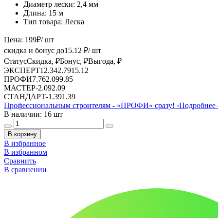
Диаметр лески:
2,4 мм
Длина:
15 м
Тип товара:
Леска
Цена:
199
₽
/ шт
скидка и бонус до
15.12
₽/ шт
Статус
Скидка, ₽
Бонус, ₽
Выгода, ₽
ЭКСПЕРТ
12.34
2.79
15.12
ПРОФИ
7.76
2.09
9.85
МАСТЕР
-
2.09
2.09
СТАНДАРТ
-
1.39
1.39
Профессиональным строителям -
«ПРОФИ»
сразу!
›
Подробнее 
В наличии: 16 шт
В корзину
В избранное
В избранном
Сравнить
В сравнении