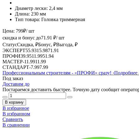
Диаметр лески:
2,4 мм
Длина:
230 мм
Тип товара:
Головка триммерная
Цена:
799
₽
/ шт
скидка и бонус до
71.91
₽/ шт
Статус
Скидка, ₽
Бонус, ₽
Выгода, ₽
ЭКСПЕРТ
55.93
15.98
71.91
ПРОФИ
39.95
11.99
51.94
МАСТЕР
-
11.99
11.99
СТАНДАРТ
-
7.99
7.99
Профессиональным строителям -
«ПРОФИ»
сразу!
›
Подробнее 
Под заказ
Доставим до
Постараемся доставить быстрее. Точную дату сообщит оператор
В корзину
В избранное
В избранном
Сравнить
В сравнении