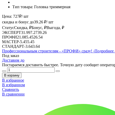
Тип товара:
Головка триммерная
Цена:
727
₽
/ шт
скидка и бонус до
39.26
₽/ шт
Статус
Скидка, ₽
Бонус, ₽
Выгода, ₽
ЭКСПЕРТ
31.99
7.27
39.26
ПРОФИ
21.08
5.45
26.54
МАСТЕР
-
5.45
5.45
СТАНДАРТ
-
3.64
3.64
Профессиональным строителям -
«ПРОФИ»
сразу!
›
Подробнее 
Под заказ
Доставим до
Постараемся доставить быстрее. Точную дату сообщит оператор
В корзину
В избранное
В избранном
Сравнить
В сравнении