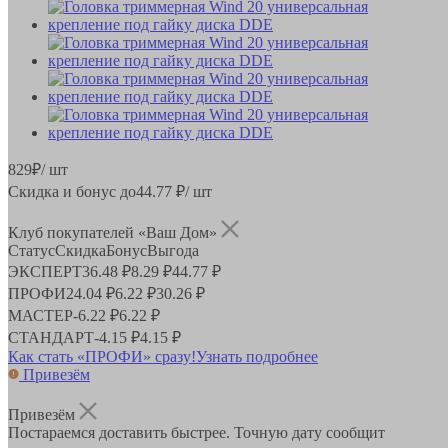
829
₽
/ шт
Скидка и бонус до
44.77
₽/ шт
Клуб покупателей «Ваш Дом»
Статус
Скидка
Бонус
Выгода
ЭКСПЕРТ
36.48 ₽
8.29 ₽
44.77 ₽
ПРОФИ
24.04 ₽
6.22 ₽
30.26 ₽
МАСТЕР
-
6.22 ₽
6.22 ₽
СТАНДАРТ
-
4.15 ₽
4.15 ₽
Как стать «ПРОФИ» сразу!
Узнать подробнее
Привезём
Привезём
Постараемся доставить быстрее. Точную дату сообщит