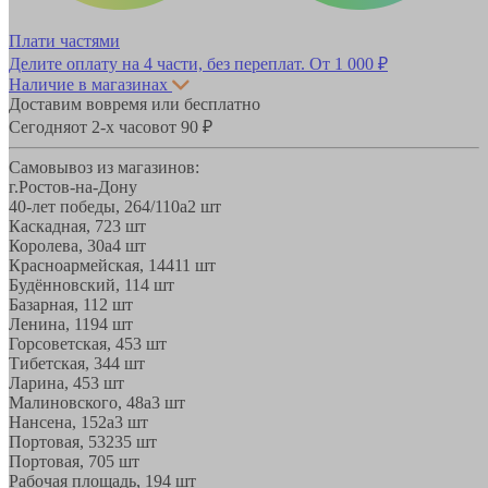
Плати частями
Делите оплату на 4 части, без переплат.
От 1 000 ₽
Наличие в магазинах
Доставим вовремя или бесплатно
Сегодня
от 2-х часов
от 90 ₽
Самовывоз из магазинов:
г.Ростов-на-Дону
40-лет победы, 264/110а
2 шт
Каскадная, 72
3 шт
Королева, 30а
4 шт
Красноармейская, 144
11 шт
Будённовский, 11
4 шт
Базарная, 11
2 шт
Ленина, 119
4 шт
Горсоветская, 45
3 шт
Тибетская, 34
4 шт
Ларина, 45
3 шт
Малиновского, 48а
3 шт
Нансена, 152а
3 шт
Портовая, 532
35 шт
Портовая, 70
5 шт
Рабочая площадь, 19
4 шт