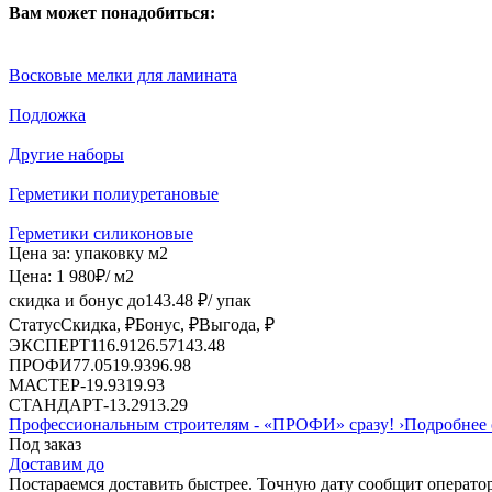
Вам может понадобиться:
Восковые мелки для ламината
Подложка
Другие наборы
Герметики полиуретановые
Герметики силиконовые
Цена за:
упаковку
м2
Цена:
1 980
₽
/ м2
скидка и бонус до
143.48
₽/ упак
Статус
Скидка, ₽
Бонус, ₽
Выгода, ₽
ЭКСПЕРТ
116.91
26.57
143.48
ПРОФИ
77.05
19.93
96.98
МАСТЕР
-
19.93
19.93
СТАНДАРТ
-
13.29
13.29
Профессиональным строителям -
«ПРОФИ»
сразу!
›
Подробнее 
Под заказ
Доставим до
Постараемся доставить быстрее. Точную дату сообщит оператор