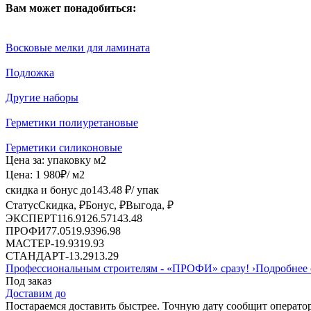
Вам может понадобиться:
Восковые мелки для ламината
Подложка
Другие наборы
Герметики полиуретановые
Герметики силиконовые
Цена за:
упаковку
м2
Цена:
1 980
₽
/ м2
скидка и бонус до
143.48
₽/ упак
Статус
Скидка, ₽
Бонус, ₽
Выгода, ₽
ЭКСПЕРТ
116.91
26.57
143.48
ПРОФИ
77.05
19.93
96.98
МАСТЕР
-
19.93
19.93
СТАНДАРТ
-
13.29
13.29
Профессиональным строителям -
«ПРОФИ»
сразу!
›
Подробнее 
Под заказ
Доставим до
Постараемся доставить быстрее. Точную дату сообщит оператор