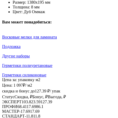
Размер:
1380х195 мм
Толщина:
8 мм
Цвет:
Дуб Оммаж
Вам может понадобиться:
Восковые мелки для ламината
Подложка
Другие наборы
Герметики полиуретановые
Герметики силиконовые
Цена за:
упаковку
м2
Цена:
1 097
₽
/ м2
скидка и бонус до
127.39
₽/ упак
Статус
Скидка, ₽
Бонус, ₽
Выгода, ₽
ЭКСПЕРТ
103.8
23.59
127.39
ПРОФИ
68.41
17.69
86.1
МАСТЕР
-
17.69
17.69
СТАНДАРТ
-
11.8
11.8